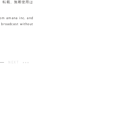
。転載、無断使用は
rom amana inc. and
r broadcast without
NEXT