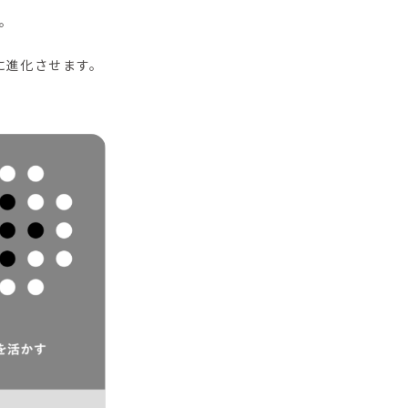
。
、
に進化させます。