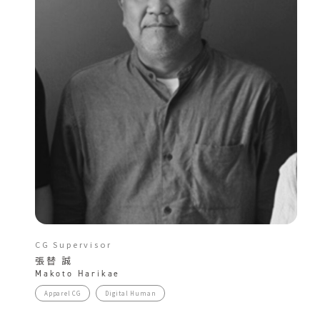
CG Supervisor
張替 誠
Makoto Harikae
Apparel CG
Digital Human