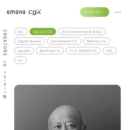
CONTACT
ALL
Apparel CG
Data Conversion & Setup
CREATORS
Digital Human
Environment CG
Mobility CG
packeX
Realtime CG
V.I.A. PRODUCTS
VFX
via
CGクリエーター一覧