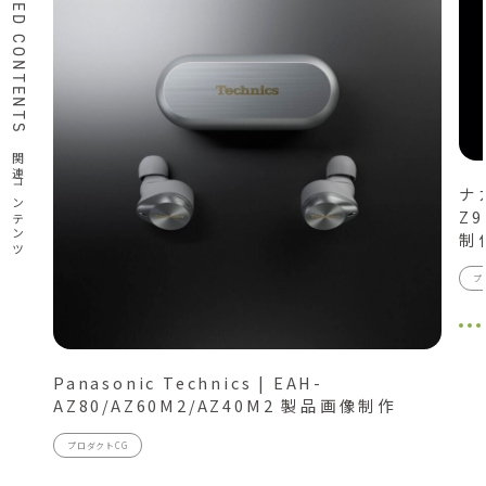
RELATED CONTENTS
関連コンテンツ
ナ
Z
制
プ
Panasonic Technics | EAH-
AZ80/AZ60M2/AZ40M2 製品画像制作
プロダクトCG