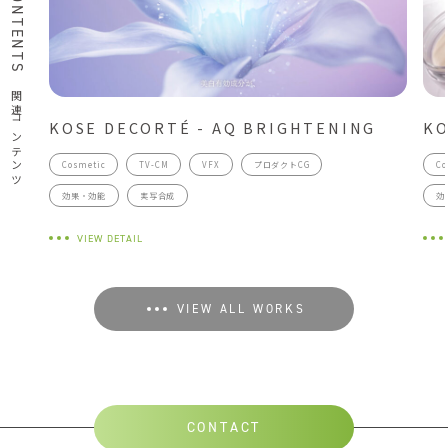
関連コンテンツ
KOSE DECORTÉ - AQ BRIGHTENING
KO
Cosmetic
TV-CM
VFX
プロダクトCG
Co
効果・効能
実写合成
効
VIEW DETAIL
VIEW ALL WORKS
CONTACT